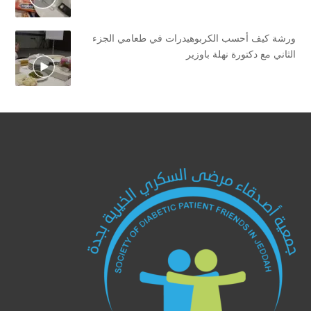
ورشة كيف أحسب الكربوهيدرات في طعامي الجزء
الثاني مع دكتورة نهلة باوزير