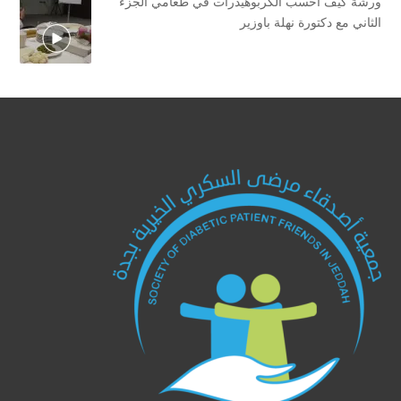
ورشة كيف أحسب الكربوهيدرات في طعامي الجزء
الثاني مع دكتورة نهلة باوزير