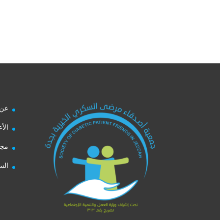
عن 
الأ
مجل
الس