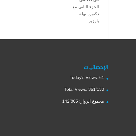
الجزء الثاني مع
دكتورة نهلة
باوزير
الإحصائيات
Today's Views:
61
Total Views:
351٬130
مجموع الزوار:
142٬805