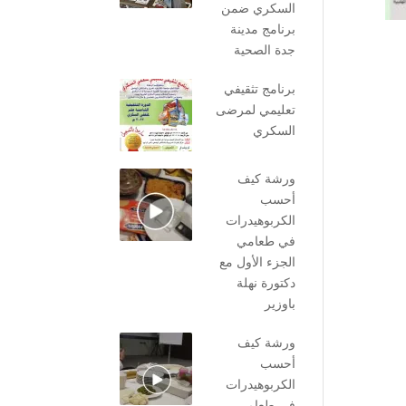
السكري ضمن
برنامج مدينة
جدة الصحية
برنامج تثقيفي
تعليمي لمرضى
السكري
ورشة كيف
أحسب
الكربوهيدرات
في طعامي
الجزء الأول مع
دكتورة نهلة
باوزير
ورشة كيف
أحسب
الكربوهيدرات
في طعامي