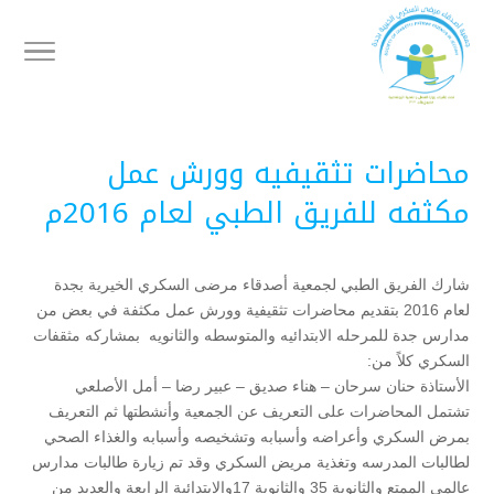
محاضرات تثقيفيه وورش عمل
مكثفه للفريق الطبي لعام 2016م
شارك الفريق الطبي لجمعية أصدقاء مرضى السكري الخيرية بجدة
لعام 2016 بتقديم محاضرات تثقيفية وورش عمل مكثفة في بعض من
مدارس جدة للمرحله الابتدائيه والمتوسطه والثانويه بمشاركه مثقفات
السكري كلاً من:
الأستاذة حنان سرحان – هناء صديق – عبير رضا – أمل الأصلعي
تشتمل المحاضرات على التعريف عن الجمعية وأنشطتها ثم التعريف
بمرض السكري وأعراضه وأسبابه وتشخيصه وأسبابه والغذاء الصحي
لطالبات المدرسه وتغذية مريض السكري وقد تم زيارة طالبات مدارس
عالمي الممتع والثانوية 35 والثانوية 17والإبتدائية الرابعة والعديد من