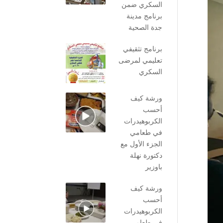
السكري ضمن
برنامج مدينة
جدة الصحية
برنامج تثقيفي
تعليمي لمرضى
السكري
ورشة كيف
أحسب
الكربوهيدرات
في طعامي
الجزء الأول مع
دكتورة نهلة
باوزير
ورشة كيف
أحسب
الكربوهيدرات
في طعامي