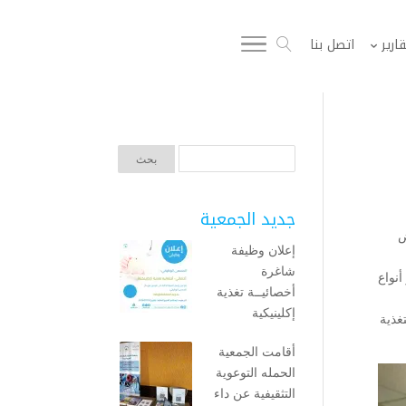
قارير
اتصل بنا
جديد الجمعية
ريض
إعلان وظيفة
شاغرة
نواع
أخصائيــة تغذية
إكلينيكية
غذية
أقامت الجمعية
الحمله التوعوية
التثقيفية عن داء