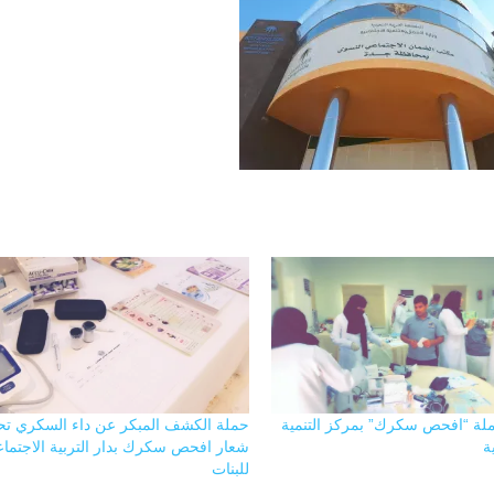
لة “افحص سكرك” بمركز التنمية
حملة الكشف المبكر عن داء السكري ت
ة
شعار افحص سكرك بدار التربية الاجتماع
للبنات