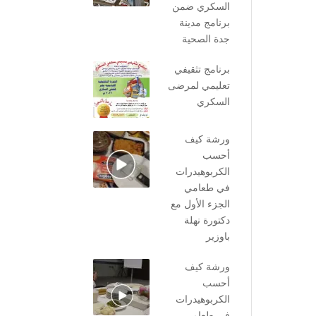
السكري ضمن
برنامج مدينة
جدة الصحية
برنامج تثقيفي
تعليمي لمرضى
السكري
ورشة كيف
أحسب
الكربوهيدرات
في طعامي
الجزء الأول مع
دكتورة نهلة
باوزير
ورشة كيف
أحسب
الكربوهيدرات
في طعامي