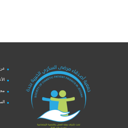
عن 
الأ
مجل
الس