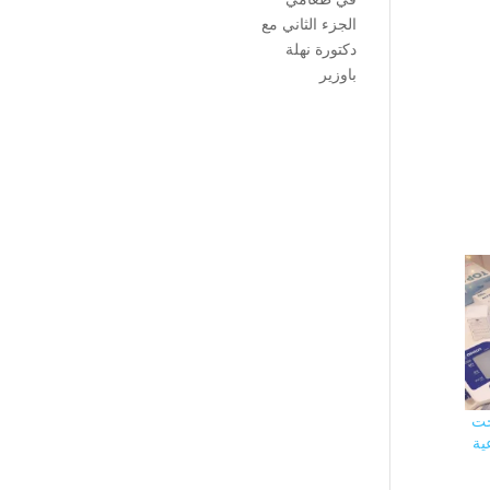
الجزء الثاني مع
دكتورة نهلة
باوزير
حت
ية