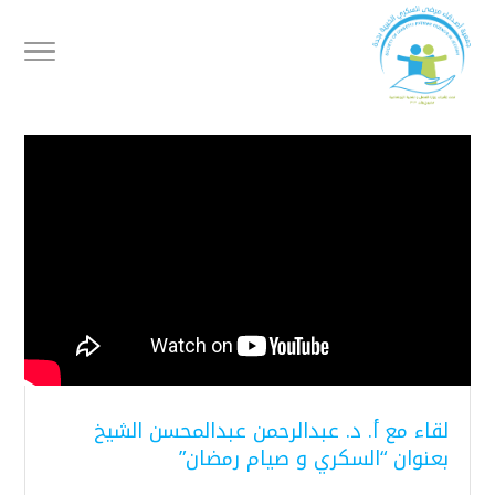
لقاء مع أ. د. عبدالرحمن عبدالمحسن الشيخ
بعنوان “السكري و صيام رمضان”