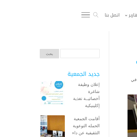
قارير
اتصل بنا
جديد الجمعية
يمت في
إعلان وظيفة
شاغرة
أخصائيــة تغذية
إكلينيكية
أقامت الجمعية
الحمله التوعوية
التثقيفية عن داء