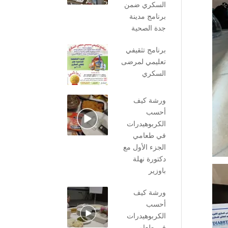
السكري ضمن
برنامج مدينة
جدة الصحية
برنامج تثقيفي
تعليمي لمرضى
السكري
ورشة كيف
أحسب
الكربوهيدرات
في طعامي
الجزء الأول مع
دكتورة نهلة
باوزير
ورشة كيف
أحسب
الكربوهيدرات
في طعامي