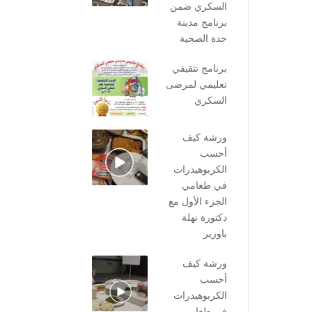
السكري ضمن
برنامج مدينة
جدة الصحية
برنامج تثقيفي
تعليمي لمرضى
السكري
ورشة كيف
أحسب
الكربوهيدرات
في طعامي
الجزء الأول مع
دكتورة نهلة
باوزير
ورشة كيف
أحسب
الكربوهيدرات
في طعامي