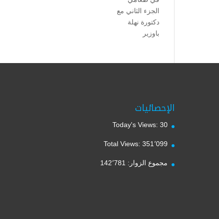
الجزء الثاني مع
دكتورة نهلة
باوزير
الإحصائيات
Today's Views:
30
Total Views:
351٬099
مجموع الزوار:
142٬781