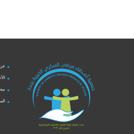
عن 
الأ
مجل
الس