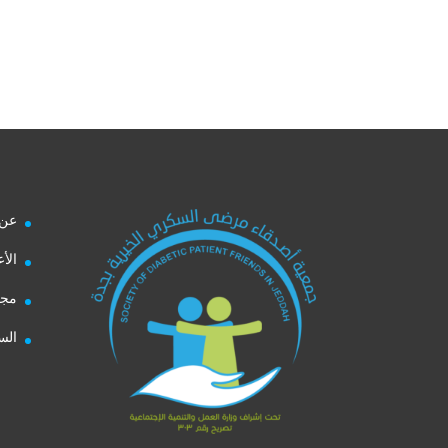
عن 
الأ
مجل
الس