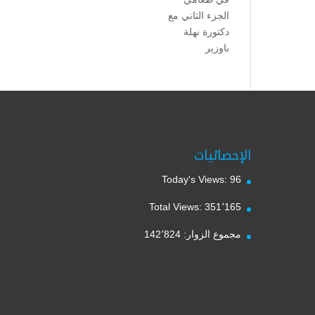
الجزء الثاني مع
دكتورة نهلة
باوزير
الإحصائيات
Today's Views:
96
Total Views:
351٬165
مجموع الزوار:
142٬824