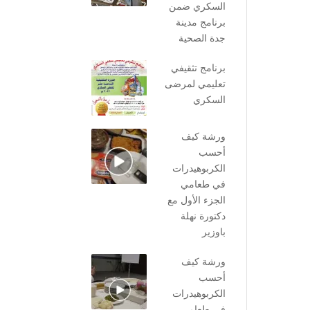
السكري ضمن
برنامج مدينة
جدة الصحية
برنامج تثقيفي
تعليمي لمرضى
السكري
ورشة كيف
أحسب
الكربوهيدرات
في طعامي
الجزء الأول مع
دكتورة نهلة
باوزير
ورشة كيف
أحسب
الكربوهيدرات
في طعامي