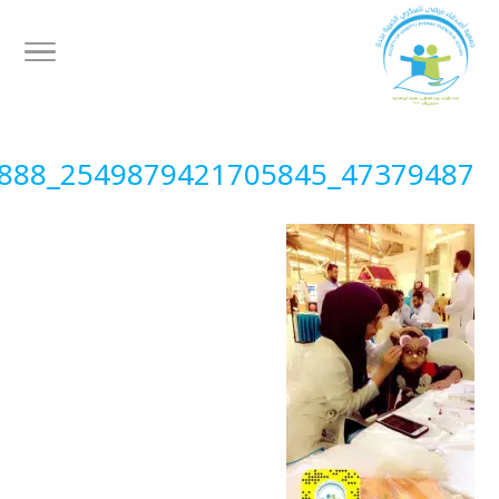
47379487_2549879421705845_6348502305381285888_n