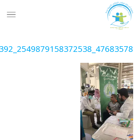
47683578_2549879158372538_4064855519649595392_n