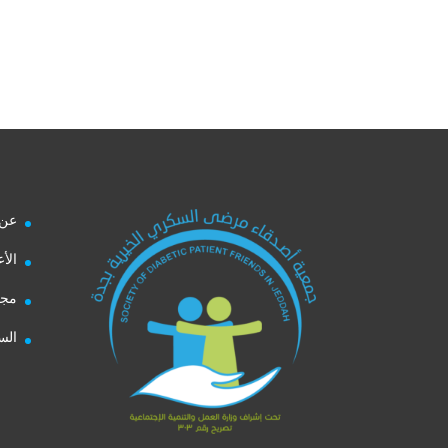
عن 
الأ
مجل
الس