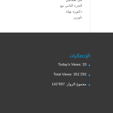
الجزء الثاني مع
دكتورة نهلة
باوزير
الإحصائيات
Today's Views:
33
Total Views:
351٬292
مجموع الزوار:
142٬897