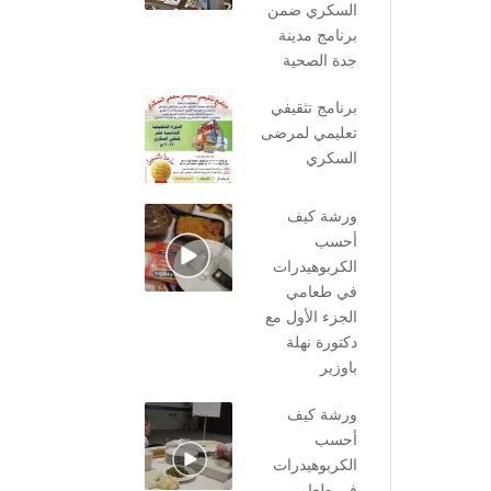
السكري ضمن
برنامج مدينة
جدة الصحية
برنامج تثقيفي
تعليمي لمرضى
السكري
ورشة كيف
أحسب
الكربوهيدرات
في طعامي
الجزء الأول مع
دكتورة نهلة
باوزير
ورشة كيف
أحسب
الكربوهيدرات
في طعامي